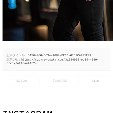
記事タイトル：
3A564906-EC34-4689-BFCC-6EF2CAA91F74
記事URL：
https://square-osaka.com/3a564906-ec34-4689-
bfcc-6ef2caa91f74