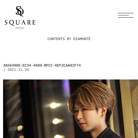
CONTENTS BY DIAMONTÉ
3A564906-EC34-4689-BFCC-6EF2CAA91F74
| 2021.11.29