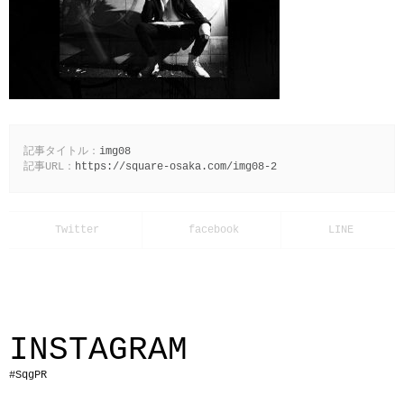
記事タイトル：
img08
記事URL：
https://square-osaka.com/img08-2
INSTAGRAM
#SqgPR