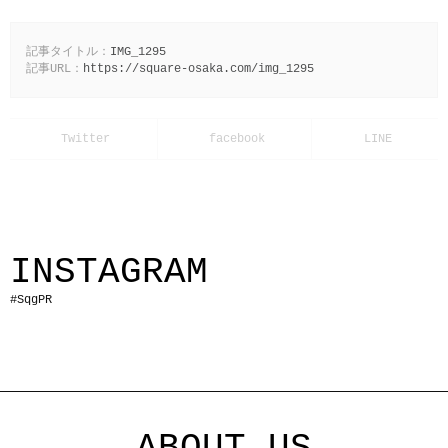
記事タイトル：
IMG_1295
記事URL：
https://square-osaka.com/img_1295
INSTAGRAM
#SqgPR