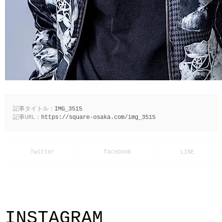
記事タイトル：
IMG_3515
記事URL：
https://square-osaka.com/img_3515
INSTAGRAM