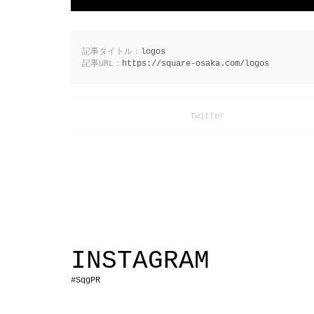
記事タイトル：
logos
記事URL：
https://square-osaka.com/logos
INSTAGRAM
#SqgPR