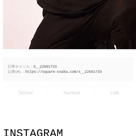
記事タイトル：
S__22601733
記事URL：
https://square-osaka.com/s__22601733
INSTAGRAM