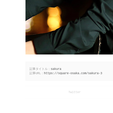
記事タイトル：
sakura
記事URL：
https://square-osaka.com/sakura-3